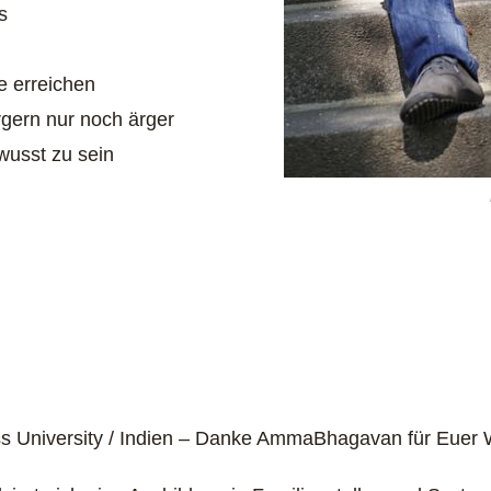
s
e erreichen
rgern nur noch ärger
wusst zu sein
niversity / Indien – Danke AmmaBhagavan für Euer Wir